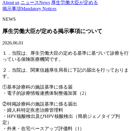
About us
ニュース
News
厚生労働大臣が定める
掲示事項
Mandatory Notices
NEWS
厚生労働大臣が定める掲示事項について
2026.06.01
１．当院は、厚生労働大臣の定める基準に基づいて診療を行
っている保険医療機関です。
２．当院は、関東信越厚生局長に下記の届出を行っておりま
す。
①基本診療科の施設基準に係る届
・電子的診療情報連携体制整備加算（2）
②特掲診療科の施設基準に係る届出
・婦人科特定疾患治療管理料
・HPV核酸検出及びHPV核酸検出（簡易ジェノタイプ判
定）
・外来・在宅ベースアップ評価料（1）